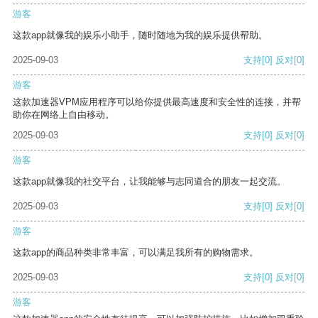
游客
这款app就像我的娱乐小助手，随时随地为我的娱乐提供帮助。
2025-09-03
支持
[0]
反对
[0]
游客
这款加速器VPM应用程序可以给你提供最高速度和安全性的连接，并帮
助你在网络上自由移动。
2025-09-03
支持
[0]
反对
[0]
游客
这款app就像我的社交平台，让我能够与志同道合的朋友一起交流。
2025-09-03
支持
[0]
反对
[0]
游客
这款app的商品种类非常丰富，可以满足我所有的购物需求。
2025-09-03
支持
[0]
反对
[0]
游客