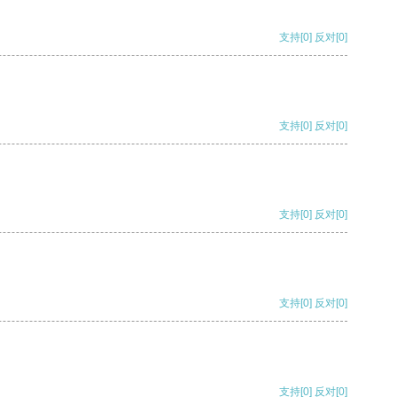
支持
[0]
反对
[0]
支持
[0]
反对
[0]
支持
[0]
反对
[0]
支持
[0]
反对
[0]
支持
[0]
反对
[0]