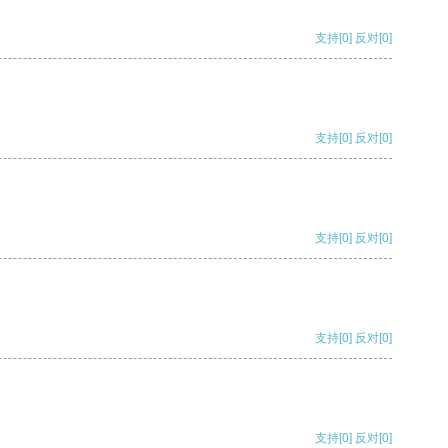
支持
[0]
反对
[0]
支持
[0]
反对
[0]
支持
[0]
反对
[0]
支持
[0]
反对
[0]
支持
[0]
反对
[0]