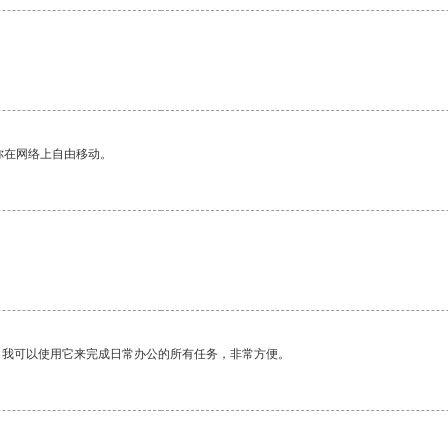
你在网络上自由移动。
。我可以使用它来完成日常办公的所有任务，非常方便。