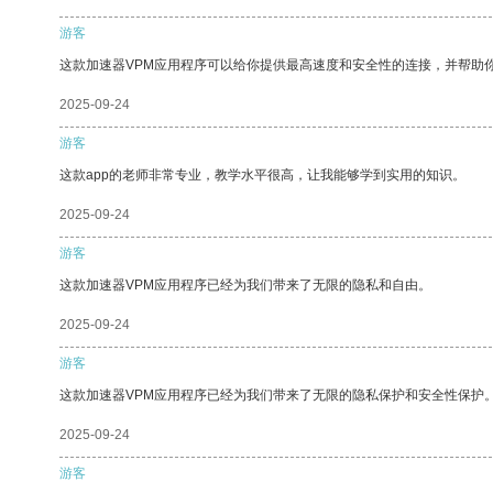
游客
这款加速器VPM应用程序可以给你提供最高速度和安全性的连接，并帮助
2025-09-24
游客
这款app的老师非常专业，教学水平很高，让我能够学到实用的知识。
2025-09-24
游客
这款加速器VPM应用程序已经为我们带来了无限的隐私和自由。
2025-09-24
游客
这款加速器VPM应用程序已经为我们带来了无限的隐私保护和安全性保护
2025-09-24
游客