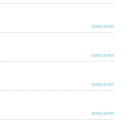
支持
[0]
反对
[0]
支持
[0]
反对
[0]
支持
[0]
反对
[0]
支持
[0]
反对
[0]