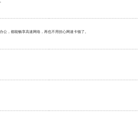
。
作办公，都能畅享高速网络，再也不用担心网速卡顿了。