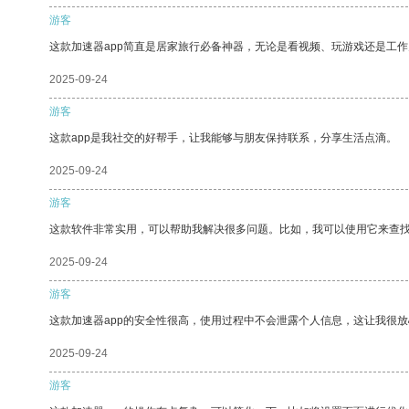
游客
这款加速器app简直是居家旅行必备神器，无论是看视频、玩游戏还是工
2025-09-24
游客
这款app是我社交的好帮手，让我能够与朋友保持联系，分享生活点滴。
2025-09-24
游客
这款软件非常实用，可以帮助我解决很多问题。比如，我可以使用它来查
2025-09-24
游客
这款加速器app的安全性很高，使用过程中不会泄露个人信息，这让我很
2025-09-24
游客