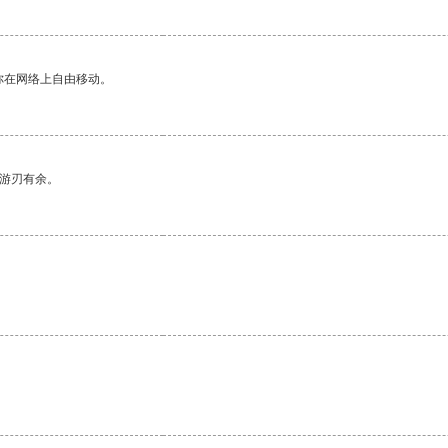
你在网络上自由移动。
中游刃有余。
。