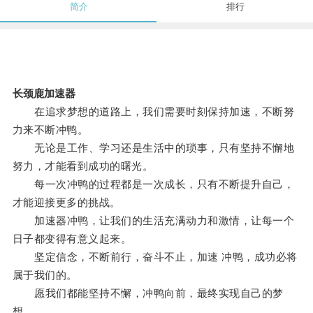
简介
排行
长颈鹿加速器
在追求梦想的道路上，我们需要时刻保持加速，不断努
力来不断冲鸭。
无论是工作、学习还是生活中的琐事，只有坚持不懈地
努力，才能看到成功的曙光。
每一次冲鸭的过程都是一次成长，只有不断提升自己，
才能迎接更多的挑战。
加速器冲鸭，让我们的生活充满动力和激情，让每一个
日子都变得有意义起来。
坚定信念，不断前行，奋斗不止，加速 冲鸭，成功必将
属于我们的。
愿我们都能坚持不懈，冲鸭向前，最终实现自己的梦
想。