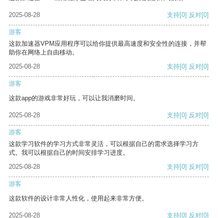
2025-08-28
支持
[0]
反对
[0]
游客
这款加速器VPM应用程序可以给你提供最高速度和安全性的连接，并帮
助你在网络上自由移动。
2025-08-28
支持
[0]
反对
[0]
游客
这款app的游戏非常好玩，可以让我消磨时间。
2025-08-28
支持
[0]
反对
[0]
游客
这款学习软件的学习方式非常灵活，可以根据自己的需求选择学习方
式。我可以根据自己的时间安排学习进度。
2025-08-28
支持
[0]
反对
[0]
游客
这款软件的设计非常人性化，使用起来非常方便。
2025-08-28
支持
[0]
反对
[0]