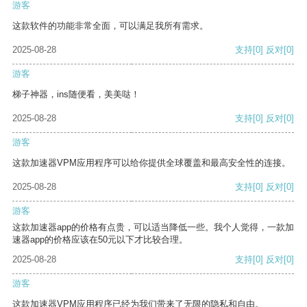
游客
这款软件的功能非常全面，可以满足我所有需求。
2025-08-28
支持
[0]
反对
[0]
游客
梯子神器，ins随便看，美美哒！
2025-08-28
支持
[0]
反对
[0]
游客
这款加速器VPM应用程序可以给你提供全球覆盖和最高安全性的连接。
2025-08-28
支持
[0]
反对
[0]
游客
这款加速器app的价格有点贵，可以适当降低一些。我个人觉得，一款加
速器app的价格应该在50元以下才比较合理。
2025-08-28
支持
[0]
反对
[0]
游客
这款加速器VPM应用程序已经为我们带来了无限的隐私和自由。