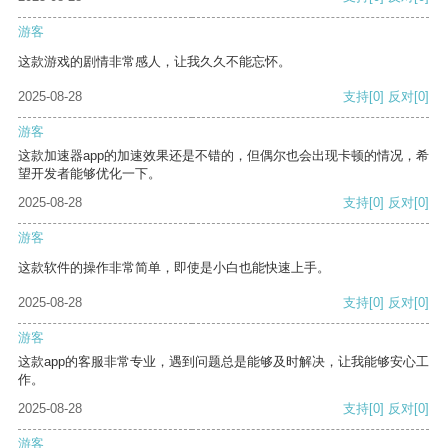
游客
这款游戏的剧情非常感人，让我久久不能忘怀。
2025-08-28
支持
[0]
反对
[0]
游客
这款加速器app的加速效果还是不错的，但偶尔也会出现卡顿的情况，希
望开发者能够优化一下。
2025-08-28
支持
[0]
反对
[0]
游客
这款软件的操作非常简单，即使是小白也能快速上手。
2025-08-28
支持
[0]
反对
[0]
游客
这款app的客服非常专业，遇到问题总是能够及时解决，让我能够安心工
作。
2025-08-28
支持
[0]
反对
[0]
游客