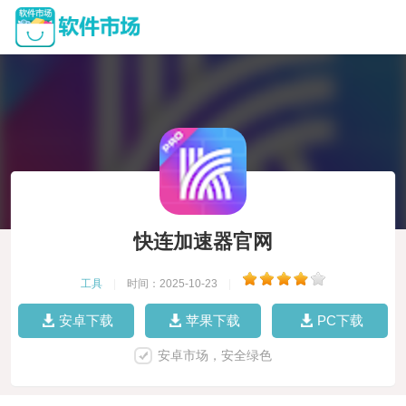
快连加速器官网
工具
|
时间：2025-10-23
|
安卓下载
苹果下载
PC下载
安卓市场，安全绿色