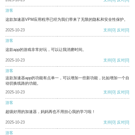
游客
这款加速器VPM应用程序已经为我们带来了无限的隐私和安全性保护。
2025-10-23
支持
[0]
反对
[0]
游客
这款app的游戏非常好玩，可以让我消磨时间。
2025-10-23
支持
[0]
反对
[0]
游客
这款加速器app的功能有点单一，可以增加一些新功能，比如增加一个自
动切换线路的功能。
2025-10-23
支持
[0]
反对
[0]
游客
超级好用的加速器，妈妈再也不用担心我的学习啦！
2025-10-23
支持
[0]
反对
[0]
游客