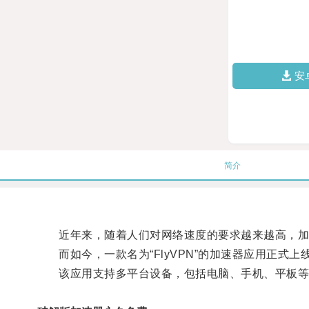
安
简介
近年来，随着人们对网络速度的要求越来越高，加
而如今，一款名为“FlyVPN”的加速器应用正式上线
该应用支持多平台设备，包括电脑、手机、平板等各