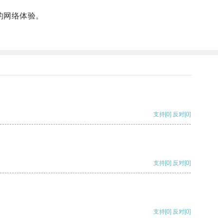
的网络体验。
支持
[0]
反对
[0]
支持
[0]
反对
[0]
支持
[0]
反对
[0]