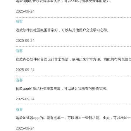
这款app的音乐资源非常优质，可以让我尽情享受音乐的魅力。
2025-09-24
游客
这款软件的社区氛围非常好，可以与其他用户交流学习心得。
2025-09-24
游客
这款办公软件的界面设计非常简洁，使用起来非常方便。功能的布局也很
2025-09-24
游客
这款app的商品种类非常丰富，可以满足我所有的购物需求。
2025-09-24
游客
这款加速器app的功能有点单一，可以增加一些新功能。比如，可以增加
2025-09-24