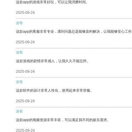
这款app的游戏非常好玩，可以让我消磨时间。
2025-09-24
游客
这款app的客服非常专业，遇到问题总是能够及时解决，让我能够安心工作
2025-09-24
游客
这款游戏的剧情非常感人，让我久久不能忘怀。
2025-09-24
游客
这款软件的设计非常人性化，使用起来非常舒服。
2025-09-24
游客
这款app的视频资源非常丰富，可以满足我不同的娱乐需求。
2025-09-24