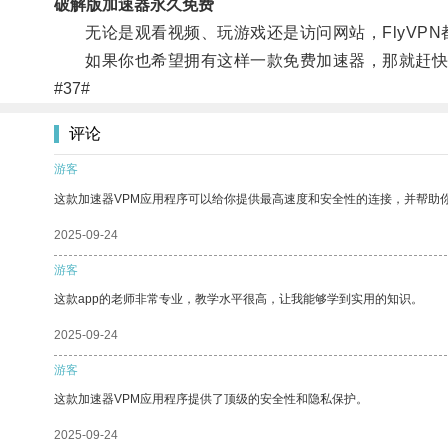
破解版加速器永久免费
无论是观看视频、玩游戏还是访问网站，FlyVPN
如果你也希望拥有这样一款免费加速器，那就赶快下载
#37#
评论
游客
这款加速器VPM应用程序可以给你提供最高速度和安全性的连接，并帮助
2025-09-24
游客
这款app的老师非常专业，教学水平很高，让我能够学到实用的知识。
2025-09-24
游客
这款加速器VPM应用程序提供了顶级的安全性和隐私保护。
2025-09-24