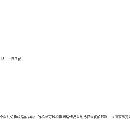
合理，一目了然。
一个自动切换线路的功能，这样就可以根据网络情况自动选择最优的线路，从而获得更