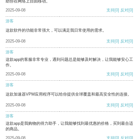
助你在网络上自由移动。
2025-09-08
支持
[0]
反对
[0]
游客
这款软件的功能非常强大，可以满足我日常使用的需求。
2025-09-08
支持
[0]
反对
[0]
游客
这款app的客服非常专业，遇到问题总是能够及时解决，让我能够安心工
作。
2025-09-08
支持
[0]
反对
[0]
游客
这款加速器VPM应用程序可以给你提供全球覆盖和最高安全性的连接。
2025-09-08
支持
[0]
反对
[0]
游客
这款app是我购物的得力助手，让我能够找到最优惠的价格，买到最合适
的商品。
2025-09-08
支持
[0]
反对
[0]