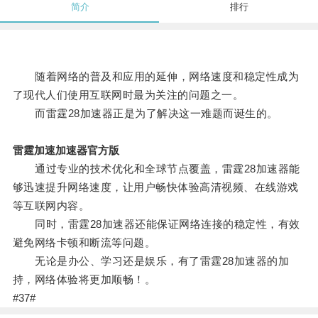
简介
排行
随着网络的普及和应用的延伸，网络速度和稳定性成为
了现代人们使用互联网时最为关注的问题之一。
而雷霆28加速器正是为了解决这一难题而诞生的。
雷霆加速加速器官方版
通过专业的技术优化和全球节点覆盖，雷霆28加速器能
够迅速提升网络速度，让用户畅快体验高清视频、在线游戏
等互联网内容。
同时，雷霆28加速器还能保证网络连接的稳定性，有效
避免网络卡顿和断流等问题。
无论是办公、学习还是娱乐，有了雷霆28加速器的加
持，网络体验将更加顺畅！。
#37#