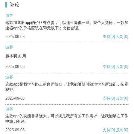
评论
游客
这款加速器app的价格有点贵，可以适当降低一些。我个人觉得，一款加
速器app的价格应该在50元以下才比较合理。
2025-09-08
支持
[0]
反对
[0]
游客
超棒啊 好用
2025-09-08
支持
[0]
反对
[0]
游客
这款app是我学习路上的良师益友，让我能够随时随地学习新知识，拓宽
视野。
2025-09-08
支持
[0]
反对
[0]
游客
这款app的功能非常强大，可以满足我所有的工作需求，让我能够在工作
中游刃有余。
2025-09-08
支持
[0]
反对
[0]