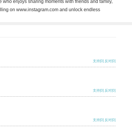
ne who enjoys sharing moments with friends and family,
rytelling on www.instagram.com and unlock endless
支持
[0]
反对
[0]
支持
[0]
反对
[0]
支持
[0]
反对
[0]