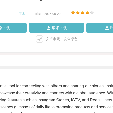
工具
|
时间：2025-08-29
|
卓下载
苹果下载
安卓市场，安全绿色
tial tool for connecting with others and sharing our stories. Ins
owcase their creativity and connect with a global audience. With
ilizing features such as Instagram Stories, IGTV, and Reels, use
scenes glimpses of daily life to promoting products and service