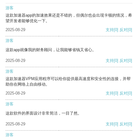
游客
这款加速器app的加速效果还是不错的，但偶尔也会出现卡顿的情况，希
望开发者能够优化一下。
2025-08-29
支持
[0]
反对
[0]
游客
这款app就像我的财务顾问，让我能够省钱又省心。
2025-08-29
支持
[0]
反对
[0]
游客
这款加速器VPM应用程序可以给你提供最高速度和安全性的连接，并帮
助你在网络上自由移动。
2025-08-29
支持
[0]
反对
[0]
游客
这款软件的界面设计非常简洁，一目了然。
2025-08-29
支持
[0]
反对
[0]
游客