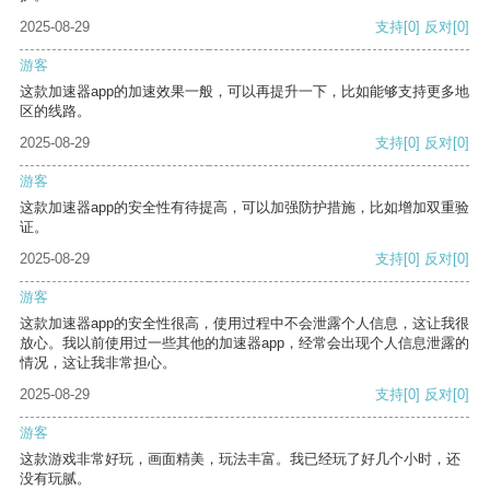
2025-08-29
支持
[0]
反对
[0]
游客
这款加速器app的加速效果一般，可以再提升一下，比如能够支持更多地
区的线路。
2025-08-29
支持
[0]
反对
[0]
游客
这款加速器app的安全性有待提高，可以加强防护措施，比如增加双重验
证。
2025-08-29
支持
[0]
反对
[0]
游客
这款加速器app的安全性很高，使用过程中不会泄露个人信息，这让我很
放心。我以前使用过一些其他的加速器app，经常会出现个人信息泄露的
情况，这让我非常担心。
2025-08-29
支持
[0]
反对
[0]
游客
这款游戏非常好玩，画面精美，玩法丰富。我已经玩了好几个小时，还
没有玩腻。