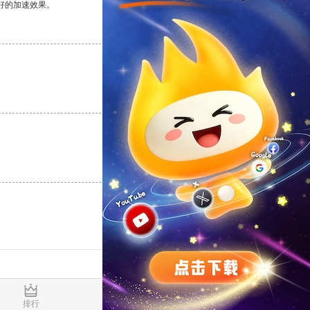
好的加速效果。
支持
[0]
反对
[0]
支持
[0]
反对
[0]
支持
[0]
反对
[0]
0.015683s
排行
推荐