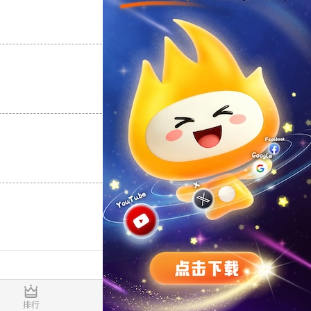
支持
[0]
反对
[0]
支持
[0]
反对
[0]
支持
[0]
反对
[0]
0.017642s
排行
推荐