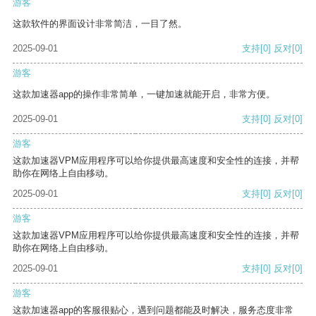
游客
这款软件的界面设计非常简洁，一目了然。
2025-09-01
支持
[0]
反对
[0]
游客
这款加速器app的操作非常简单，一键加速就能开启，非常方便。
2025-09-01
支持
[0]
反对
[0]
游客
这款加速器VPM应用程序可以给你提供最高速度和安全性的连接，并帮
助你在网络上自由移动。
2025-09-01
支持
[0]
反对
[0]
游客
这款加速器VPM应用程序可以给你提供最高速度和安全性的连接，并帮
助你在网络上自由移动。
2025-09-01
支持
[0]
反对
[0]
游客
这款加速器app的客服很贴心，遇到问题都能及时解决，服务态度非常