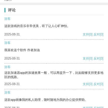
评论
游客
这款游戏的音乐非常优美，听了让人心旷神怡。
2025-08-31
支持
[0]
反对
[0]
游客
我喜欢这个软件 作者加油
2025-08-31
支持
[0]
反对
[0]
游客
这款加速器app的加速效果一般，可以再提升一下，比如能够支持更多地
区的线路。
2025-08-31
支持
[0]
反对
[0]
游客
这款app就像我的私人助理，随时随地为我的办公提供帮助。