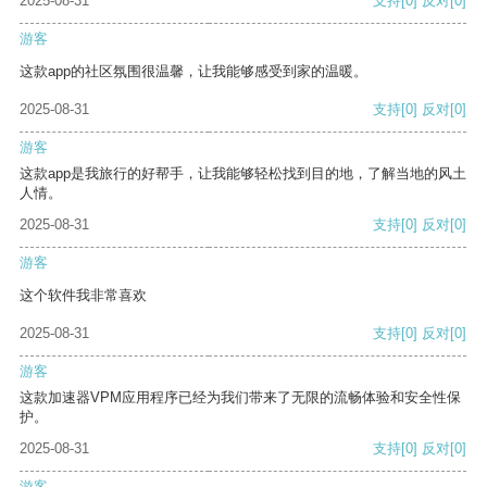
2025-08-31
支持
[0]
反对
[0]
游客
这款app的社区氛围很温馨，让我能够感受到家的温暖。
2025-08-31
支持
[0]
反对
[0]
游客
这款app是我旅行的好帮手，让我能够轻松找到目的地，了解当地的风土
人情。
2025-08-31
支持
[0]
反对
[0]
游客
这个软件我非常喜欢
2025-08-31
支持
[0]
反对
[0]
游客
这款加速器VPM应用程序已经为我们带来了无限的流畅体验和安全性保
护。
2025-08-31
支持
[0]
反对
[0]
游客