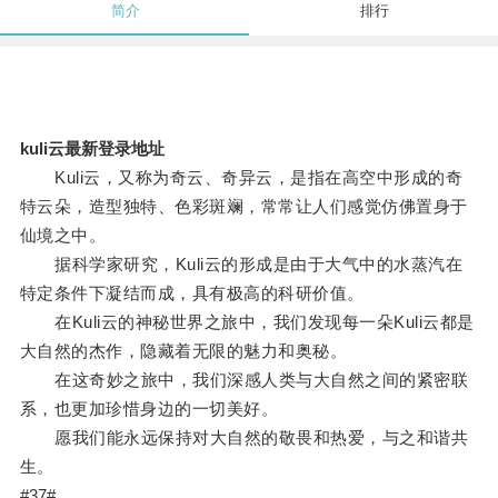
简介
排行
kuli云最新登录地址
Kuli云，又称为奇云、奇异云，是指在高空中形成的奇
特云朵，造型独特、色彩斑斓，常常让人们感觉仿佛置身于
仙境之中。
据科学家研究，Kuli云的形成是由于大气中的水蒸汽在
特定条件下凝结而成，具有极高的科研价值。
在Kuli云的神秘世界之旅中，我们发现每一朵Kuli云都是
大自然的杰作，隐藏着无限的魅力和奥秘。
在这奇妙之旅中，我们深感人类与大自然之间的紧密联
系，也更加珍惜身边的一切美好。
愿我们能永远保持对大自然的敬畏和热爱，与之和谐共
生。
#37#