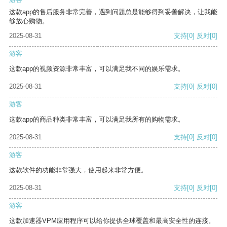
这款app的售后服务非常完善，遇到问题总是能够得到妥善解决，让我能
够放心购物。
2025-08-31
支持
[0]
反对
[0]
游客
这款app的视频资源非常丰富，可以满足我不同的娱乐需求。
2025-08-31
支持
[0]
反对
[0]
游客
这款app的商品种类非常丰富，可以满足我所有的购物需求。
2025-08-31
支持
[0]
反对
[0]
游客
这款软件的功能非常强大，使用起来非常方便。
2025-08-31
支持
[0]
反对
[0]
游客
这款加速器VPM应用程序可以给你提供全球覆盖和最高安全性的连接。