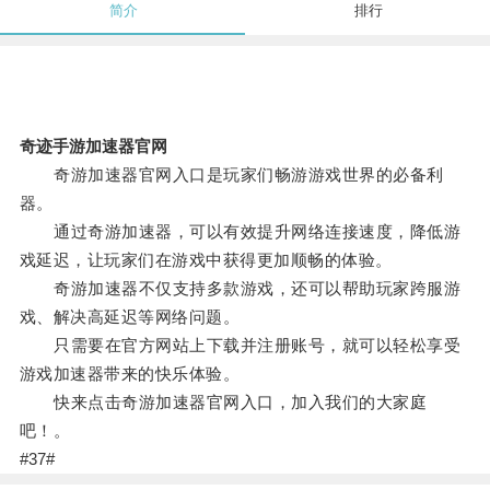
简介
排行
奇迹手游加速器官网
奇游加速器官网入口是玩家们畅游游戏世界的必备利
器。
通过奇游加速器，可以有效提升网络连接速度，降低游
戏延迟，让玩家们在游戏中获得更加顺畅的体验。
奇游加速器不仅支持多款游戏，还可以帮助玩家跨服游
戏、解决高延迟等网络问题。
只需要在官方网站上下载并注册账号，就可以轻松享受
游戏加速器带来的快乐体验。
快来点击奇游加速器官网入口，加入我们的大家庭
吧！。
#37#